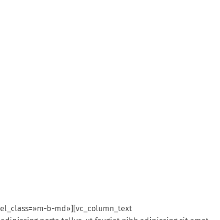
 el_class=»m-b-md»][vc_column_text