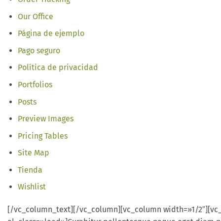
Our Office
Página de ejemplo
Pago seguro
Política de privacidad
Portfolios
Posts
Preview Images
Pricing Tables
Site Map
Tienda
Wishlist
[/vc_column_text][/vc_column][vc_column width=»1/2″][v