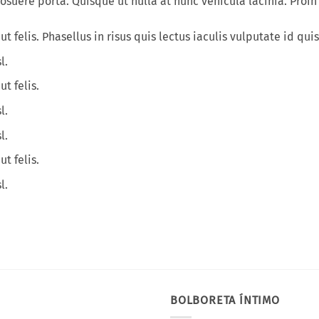
ere porta. Quisque ut nulla at nunc vehicula lacinia. Proin ad
felis. Phasellus in risus quis lectus iaculis vulputate id quis 
l.
t felis.
l.
l.
t felis.
l.
BOLBORETA ÍNTIMO