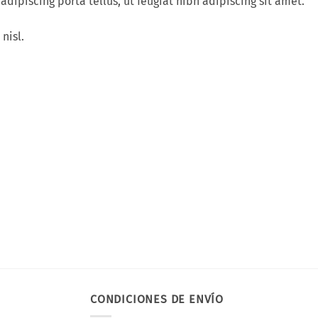
ipiscing porta tellus, ut feugiat nibh adipiscing sit amet.
nisl.
CONDICIONES DE ENVÍO