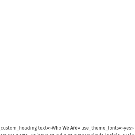
c_custom_heading text=»Who
We Are
» use_theme_fonts=»yes»