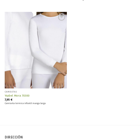
Añadir
a la
lista de
deseos
CAMISETAS
Ysabel Mora 70300
7,95
€
Camiseta termica infantil manga larga
DIRECCIÓN