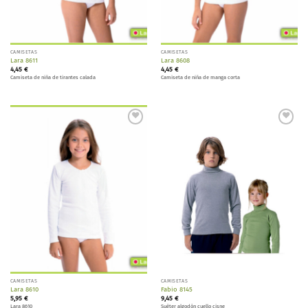
CAMISETAS
CAMISETAS
Lara 8611
Lara 8608
4,45
€
4,45
€
Camiseta de niña de tirantes calada
Camiseta de niña de manga corta
Añadir
Añadir
a la
a la
lista de
lista de
deseos
deseos
CAMISETAS
CAMISETAS
Lara 8610
Fabio 8145
5,95
€
9,45
€
Lara 8610
Suéter algodón cuello cisne