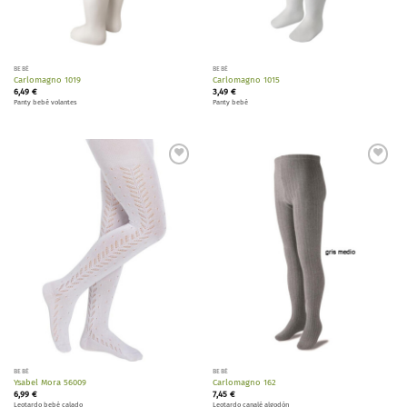
BEBÉ
BEBÉ
Carlomagno 1019
Carlomagno 1015
6,49
€
3,49
€
Panty bebé volantes
Panty bebé
Añadir
Añadir
a la
a la
lista de
lista de
deseos
deseos
BEBÉ
BEBÉ
Ysabel Mora 56009
Carlomagno 162
6,99
€
7,45
€
Leotardo bebé calado
Leotardo canalé algodón