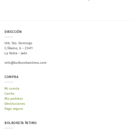
DIRECCIÓN
Urb. Sto. Domingo
C/Álamo, 6 – 23411
La Yedra – Jaén
info@bolboretaintimo.com
COMPRA
Mi cuenta
Carrito
Mis pedidos
Devoluciones
Pago seguro
BOLBORETA ÍNTIMO