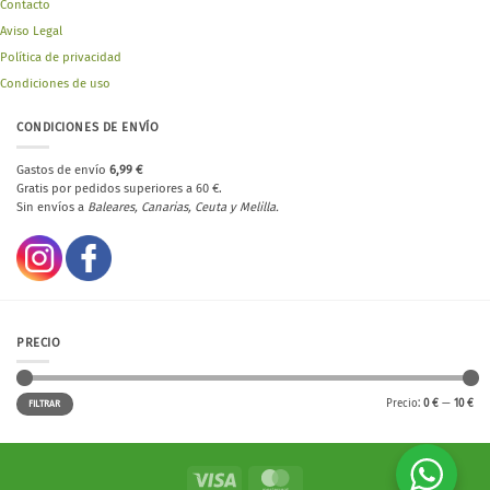
Contacto
Aviso Legal
Política de privacidad
Condiciones de uso
CONDICIONES DE ENVÍO
Gastos de envío
6,99 €
Gratis por pedidos superiores a 60 €.
Sin envíos a
Baleares, Canarias, Ceuta y Melilla.
PRECIO
Precio
Precio
Precio:
0 €
—
10 €
FILTRAR
mínimo
máximo
Visa
MasterCard