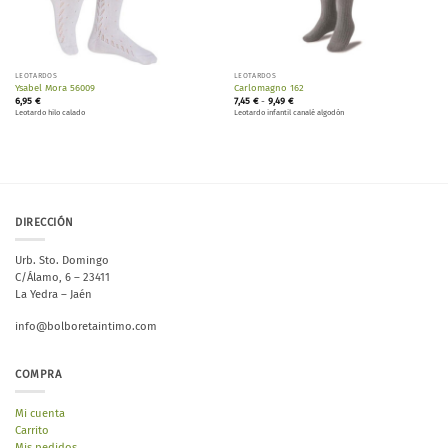
LEOTARDOS
LEOTARDOS
Ysabel Mora 56009
Carlomagno 162
Rango
6,95
€
7,45
€
-
9,49
€
de
Leotardo hilo calado
Leotardo infantil canalé algodón
precios:
desde
7,45 €
hasta
9,49 €
DIRECCIÓN
Urb. Sto. Domingo
C/Álamo, 6 – 23411
La Yedra – Jaén
info@bolboretaintimo.com
COMPRA
Mi cuenta
Carrito
Mis pedidos