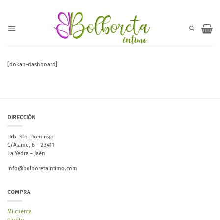
Saltar
al
contenido
[dokan-dashboard]
DIRECCIÓN
Urb. Sto. Domingo
C/Álamo, 6 – 23411
La Yedra – Jaén
info@bolboretaintimo.com
COMPRA
Mi cuenta
Carrito