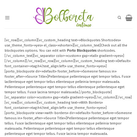
Saltar
al
contenido
[vc_row][vc_column][vc_custom_heading text=»Blockquotes Shortcodes»
use_theme_fonts=»yes» el_class=»shorter»][vc_column_text]Check out all the
blockquotes options. You can edit with
Porto Blockquotes
shortcodes.
[/vc_column_text][vc_separator color=»custom» gap=»tall» gradient=»yes»]
[/vc_column][/vc_row][vc_row][vc_column][vc_custom_heading text=»Default»
font_container=»tag:h4|text_align:left» use_theme_fonts=»yes»]
[porto_blockquote dir=»default» footer_before=»Someone famous in»
footer_after=»Source Title»]Pellentesque pellentesque eget tempor tellus. Fusce
lacllentesque eget tempor tellus ellentesque pelleinia tempor malesuada.
Pellentesque pellentesque eget tempor tellus ellentesque pellentesque eget
tempor tellus. Fusce lacinia tempor malesuada.[/porto_blockquote]
[vc_separator color=»custom» gap=»tall» gradient=»yes»][/vc_column][/vc_row]
[vc_row][vc_column][vc_custom_heading text=»With Borders»
font_container=»tag:h4|text_align:left» use_theme_fonts=»yes»]
[porto_blockquote view=»with-borders» dir=»default» footer_before=»Someone
famous in» footer_after=»Source Title»]Pellentesque pellentesque eget tempor
tellus. Fusce lacllentesque eget tempor tellus ellentesque pelleinia tempor
malesuada. Pellentesque pellentesque eget tempor tellus ellentesque
pellentesque eget tempor tellus. Fusce lacinia tempor malesuada.