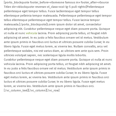
[porto_blockquote footer_before=»Someone famous in» footer_after=»Source
Title» dir=»blockquote-reverse» el_class=»col-lg-5 pull-right»]Pellentesque
pellentesque eget tempor tellus. Fusce lacllentesque eget tempor tellus
ellentesque pelleinia tempor malesuada. Pellentesque pellentesque eget tempor
tellus ellentesque pellentesque eget tempor tellus. Fusce lacinia tempor
malesuada.[/porto_blockquote]Lorem ipsum dolor sit amet, consectetur
adipiscing elit. Curabitur pellentesque neque eget diam posuere porta. Quisque
ut nulla at nunc
vehicula
lacinia. Proin adipiscing porta tellus, ut feugiat nibh
adipiscing sit amet. In eu justo a felis faucibus ornare vel id metus. Vestibulum
ante ipsum primis in faucibus orci luctus et ultrices posuere cubilia Curae; In eu
libero ligula. Fusce eget metus lorem, ac viverra leo. Nullam convallis, arcu vel
pellentesque sodales, nisi est varius diam, ac ultrices sem ante quis sem. Proin
ultricies volutpat sapien, nec scelerisque ligula mollis lobortis.
Curabitur pellentesque neque eget diam posuere porta. Quisque ut nulla at nunc
vehicula lacinia. Proin adipiscing porta tellus, ut feugiat nibh adipiscing sit amet.
In eu justo a felis faucibus ornare vel id metus. Vestibulum ante ipsum primis in
faucibus orci luctus et ultrices posuere cubilia Curae; In eu libero ligula. Fusce
eget metus lorem, ac viverra leo. Vestibulum ante ipsum primis in faucibus orci
luctus et ultrices posuere cubilia Curae; In eu libero ligula. Fusce eget metus
lorem, ac viverra leo. Vestibulum ante ipsum primis in faucibus orci.
[/vc_column_text][/vc_column][/vc_row]