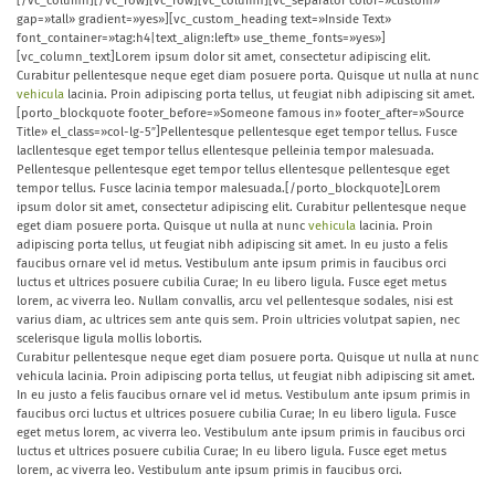
[/vc_column][/vc_row][vc_row][vc_column][vc_separator color=»custom»
gap=»tall» gradient=»yes»][vc_custom_heading text=»Inside Text»
font_container=»tag:h4|text_align:left» use_theme_fonts=»yes»]
[vc_column_text]Lorem ipsum dolor sit amet, consectetur adipiscing elit.
Curabitur pellentesque neque eget diam posuere porta. Quisque ut nulla at nunc
vehicula
lacinia. Proin adipiscing porta tellus, ut feugiat nibh adipiscing sit amet.
[porto_blockquote footer_before=»Someone famous in» footer_after=»Source
Title» el_class=»col-lg-5″]Pellentesque pellentesque eget tempor tellus. Fusce
lacllentesque eget tempor tellus ellentesque pelleinia tempor malesuada.
Pellentesque pellentesque eget tempor tellus ellentesque pellentesque eget
tempor tellus. Fusce lacinia tempor malesuada.[/porto_blockquote]Lorem
ipsum dolor sit amet, consectetur adipiscing elit. Curabitur pellentesque neque
eget diam posuere porta. Quisque ut nulla at nunc
vehicula
lacinia. Proin
adipiscing porta tellus, ut feugiat nibh adipiscing sit amet. In eu justo a felis
faucibus ornare vel id metus. Vestibulum ante ipsum primis in faucibus orci
luctus et ultrices posuere cubilia Curae; In eu libero ligula. Fusce eget metus
lorem, ac viverra leo. Nullam convallis, arcu vel pellentesque sodales, nisi est
varius diam, ac ultrices sem ante quis sem. Proin ultricies volutpat sapien, nec
scelerisque ligula mollis lobortis.
Curabitur pellentesque neque eget diam posuere porta. Quisque ut nulla at nunc
vehicula lacinia. Proin adipiscing porta tellus, ut feugiat nibh adipiscing sit amet.
In eu justo a felis faucibus ornare vel id metus. Vestibulum ante ipsum primis in
faucibus orci luctus et ultrices posuere cubilia Curae; In eu libero ligula. Fusce
eget metus lorem, ac viverra leo. Vestibulum ante ipsum primis in faucibus orci
luctus et ultrices posuere cubilia Curae; In eu libero ligula. Fusce eget metus
lorem, ac viverra leo. Vestibulum ante ipsum primis in faucibus orci.