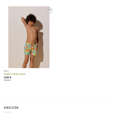
Añadir
a la
lista de
deseos
BAÑO
YSABEL MORA 93019
13,95
€
Bañador
DIRECCIÓN