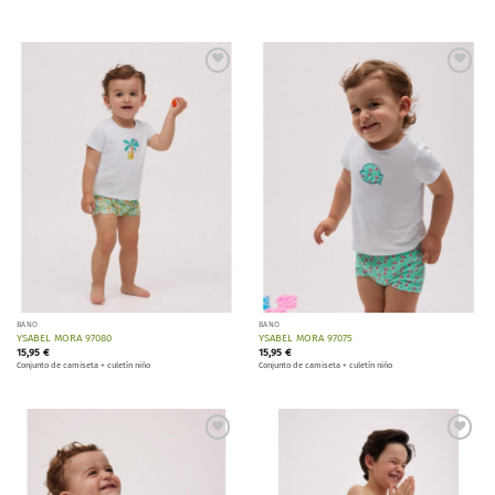
Añadir
Añadir
a la
a la
lista de
lista de
deseos
deseos
BAÑO
BAÑO
YSABEL MORA 97080
YSABEL MORA 97075
15,95
€
15,95
€
Conjunto de camiseta + culetín niño
Conjunto de camiseta + culetín niño
Añadir
Añadir
a la
a la
lista de
lista de
deseos
deseos