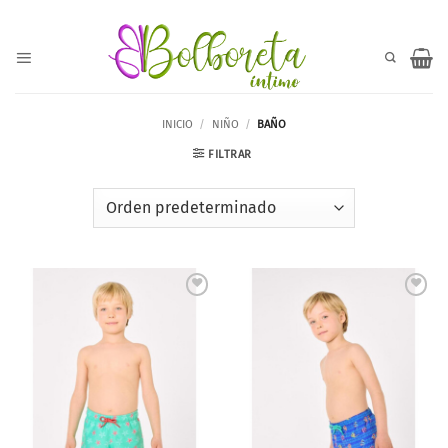
Saltar
al
contenido
INICIO
/
NIÑO
/
BAÑO
FILTRAR
Añadir
Añadir
a la
a la
lista de
lista de
deseos
deseos