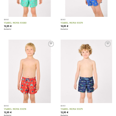
BAÑO
BAÑO
YSABEL MORA 93080
YSABEL MORA 93079
12,95
€
10,95
€
Bañador
Bañador
Añadir
Añadir
a la
a la
lista de
lista de
deseos
deseos
BAÑO
BAÑO
YSABEL MORA 93078
YSABEL MORA 93075
12,95
€
12,95
€
Bañador
Bañador