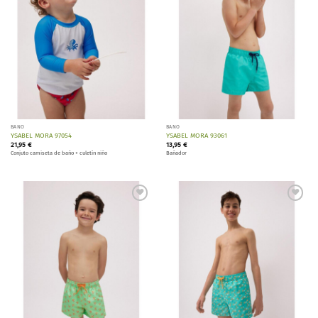
BAÑO
BAÑO
YSABEL MORA 97054
YSABEL MORA 93061
21,95
€
13,95
€
Conjuto camiseta de baño + culetín niño
Bañador
Añadir
Añadir
a la
a la
lista de
lista de
deseos
deseos