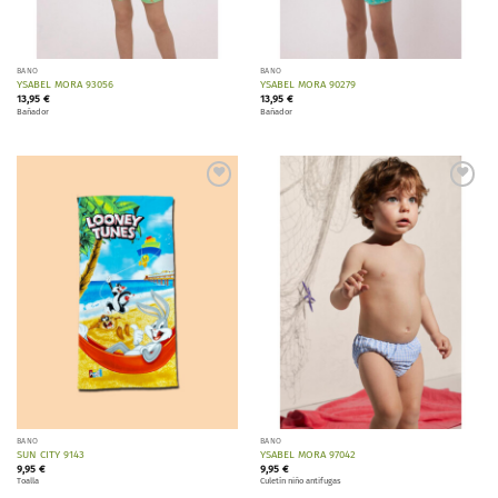
BAÑO
BAÑO
YSABEL MORA 93056
YSABEL MORA 90279
13,95
€
13,95
€
Bañador
Bañador
Añadir
Añadir
a la
a la
lista de
lista de
deseos
deseos
BAÑO
BAÑO
SUN CITY 9143
YSABEL MORA 97042
9,95
€
9,95
€
Toalla
Culetín niño antifugas