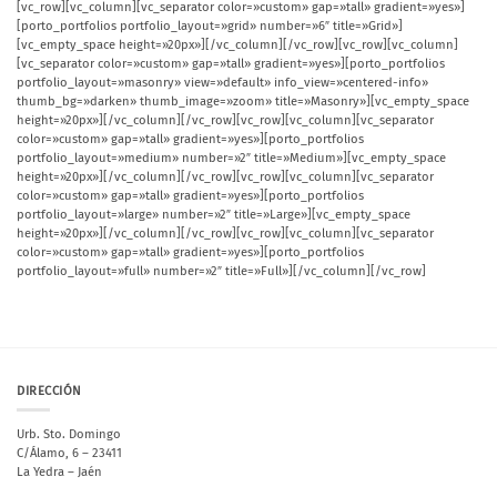
[vc_row][vc_column][vc_separator color=»custom» gap=»tall» gradient=»yes»]
[porto_portfolios portfolio_layout=»grid» number=»6″ title=»Grid»]
[vc_empty_space height=»20px»][/vc_column][/vc_row][vc_row][vc_column]
[vc_separator color=»custom» gap=»tall» gradient=»yes»][porto_portfolios
portfolio_layout=»masonry» view=»default» info_view=»centered-info»
thumb_bg=»darken» thumb_image=»zoom» title=»Masonry»][vc_empty_space
height=»20px»][/vc_column][/vc_row][vc_row][vc_column][vc_separator
color=»custom» gap=»tall» gradient=»yes»][porto_portfolios
portfolio_layout=»medium» number=»2″ title=»Medium»][vc_empty_space
height=»20px»][/vc_column][/vc_row][vc_row][vc_column][vc_separator
color=»custom» gap=»tall» gradient=»yes»][porto_portfolios
portfolio_layout=»large» number=»2″ title=»Large»][vc_empty_space
height=»20px»][/vc_column][/vc_row][vc_row][vc_column][vc_separator
color=»custom» gap=»tall» gradient=»yes»][porto_portfolios
portfolio_layout=»full» number=»2″ title=»Full»][/vc_column][/vc_row]
DIRECCIÓN
Urb. Sto. Domingo
C/Álamo, 6 – 23411
La Yedra – Jaén