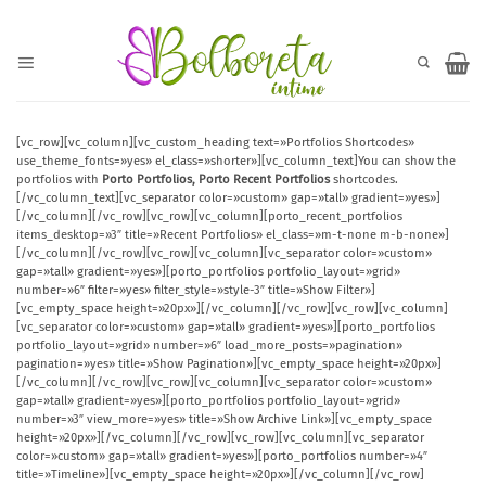
Saltar
al
contenido
[vc_row][vc_column][vc_custom_heading text=»Portfolios Shortcodes»
use_theme_fonts=»yes» el_class=»shorter»][vc_column_text]You can show the
portfolios with
Porto Portfolios, Porto Recent Portfolios
shortcodes.
[/vc_column_text][vc_separator color=»custom» gap=»tall» gradient=»yes»]
[/vc_column][/vc_row][vc_row][vc_column][porto_recent_portfolios
items_desktop=»3″ title=»Recent Portfolios» el_class=»m-t-none m-b-none»]
[/vc_column][/vc_row][vc_row][vc_column][vc_separator color=»custom»
gap=»tall» gradient=»yes»][porto_portfolios portfolio_layout=»grid»
number=»6″ filter=»yes» filter_style=»style-3″ title=»Show Filter»]
[vc_empty_space height=»20px»][/vc_column][/vc_row][vc_row][vc_column]
[vc_separator color=»custom» gap=»tall» gradient=»yes»][porto_portfolios
portfolio_layout=»grid» number=»6″ load_more_posts=»pagination»
pagination=»yes» title=»Show Pagination»][vc_empty_space height=»20px»]
[/vc_column][/vc_row][vc_row][vc_column][vc_separator color=»custom»
gap=»tall» gradient=»yes»][porto_portfolios portfolio_layout=»grid»
number=»3″ view_more=»yes» title=»Show Archive Link»][vc_empty_space
height=»20px»][/vc_column][/vc_row][vc_row][vc_column][vc_separator
color=»custom» gap=»tall» gradient=»yes»][porto_portfolios number=»4″
title=»Timeline»][vc_empty_space height=»20px»][/vc_column][/vc_row]