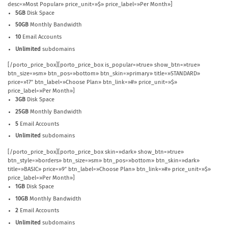
desc=»Most Popular» price_unit=»$» price_label=»Per Month»]
5GB
Disk Space
50GB
Monthly Bandwidth
10
Email Accounts
Unlimited
subdomains
[/porto_price_box][porto_price_box is_popular=»true» show_btn=»true»
btn_size=»sm» btn_pos=»bottom» btn_skin=»primary» title=»STANDARD»
price=»17″ btn_label=»Choose Plan» btn_link=»#» price_unit=»$»
price_label=»Per Month»]
3GB
Disk Space
25GB
Monthly Bandwidth
5
Email Accounts
Unlimited
subdomains
[/porto_price_box][porto_price_box skin=»dark» show_btn=»true»
btn_style=»borders» btn_size=»sm» btn_pos=»bottom» btn_skin=»dark»
title=»BASIC» price=»9″ btn_label=»Choose Plan» btn_link=»#» price_unit=»$»
price_label=»Per Month»]
1GB
Disk Space
10GB
Monthly Bandwidth
2
Email Accounts
Unlimited
subdomains