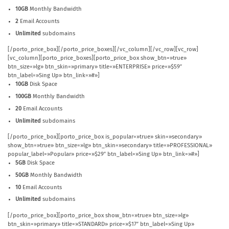
10GB
Monthly Bandwidth
2
Email Accounts
Unlimited
subdomains
[/porto_price_box][/porto_price_boxes][/vc_column][/vc_row][vc_row]
[vc_column][porto_price_boxes][porto_price_box show_btn=»true»
btn_size=»lg» btn_skin=»primary» title=»ENTERPRISE» price=»$59″
btn_label=»Sing Up» btn_link=»#»]
10GB
Disk Space
100GB
Monthly Bandwidth
20
Email Accounts
Unlimited
subdomains
[/porto_price_box][porto_price_box is_popular=»true» skin=»secondary»
show_btn=»true» btn_size=»lg» btn_skin=»secondary» title=»PROFESSIONAL»
popular_label=»Popular» price=»$29″ btn_label=»Sing Up» btn_link=»#»]
5GB
Disk Space
50GB
Monthly Bandwidth
10
Email Accounts
Unlimited
subdomains
[/porto_price_box][porto_price_box show_btn=»true» btn_size=»lg»
btn_skin=»primary» title=»STANDARD» price=»$17″ btn_label=»Sing Up»