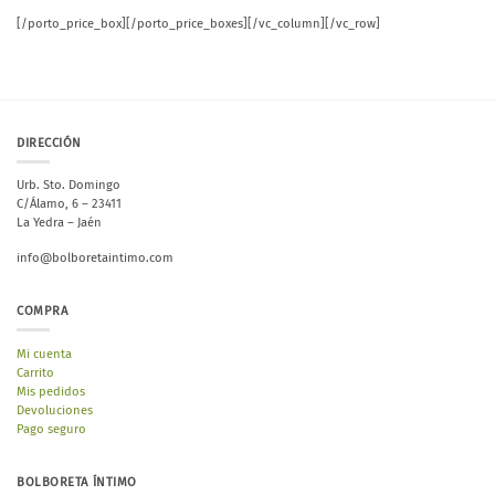
[/porto_price_box][/porto_price_boxes][/vc_column][/vc_row]
DIRECCIÓN
Urb. Sto. Domingo
C/Álamo, 6 – 23411
La Yedra – Jaén
info@bolboretaintimo.com
COMPRA
Mi cuenta
Carrito
Mis pedidos
Devoluciones
Pago seguro
BOLBORETA ÍNTIMO