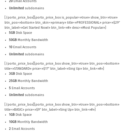
20
Email Accounts
Unlimited
subdomains
[/porto_price_box][porto_price_box is_popular=»true» show_btn=»true»
btn_pos=»bottom» btn_skin=»primary» title=»PROFESSIONAL» price=»$29″
btn_label=»Get Started Now!» btn_link=»#» desc=»Most Popular»]
5GB
Disk Space
50GB
Monthly Bandwidth
10
Email Accounts
Unlimited
subdomains
[/porto_price_box][porto_price_box show_btn=»true» btn_pos=»bottom»
title=»STANDARD» price=»$17″ btn_label=»Sing Up» btn_link=»#»]
3GB
Disk Space
25GB
Monthly Bandwidth
5
Email Accounts
Unlimited
subdomains
[/porto_price_box][porto_price_box show_btn=»true» btn_pos=»bottom»
title=»BASIC» price=»$9″ btn_label=»Sing Up» btn_link=»#»]
1GB
Disk Space
10GB
Monthly Bandwidth
2
Email Accounts