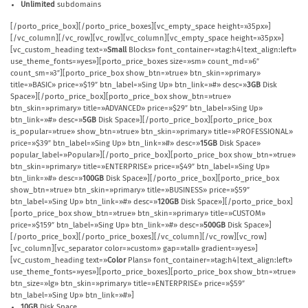
Unlimited
subdomains
[/porto_price_box][/porto_price_boxes][vc_empty_space height=»35px»]
[/vc_column][/vc_row][vc_row][vc_column][vc_empty_space height=»35px»]
[vc_custom_heading text=»
Small
Blocks» font_container=»tag:h4|text_align:left»
use_theme_fonts=»yes»][porto_price_boxes size=»sm» count_md=»6″
count_sm=»3″][porto_price_box show_btn=»true» btn_skin=»primary»
title=»BASIC» price=»$19″ btn_label=»Sing Up» btn_link=»#» desc=»
3GB
Disk
Space»][/porto_price_box][porto_price_box show_btn=»true»
btn_skin=»primary» title=»ADVANCED» price=»$29″ btn_label=»Sing Up»
btn_link=»#» desc=»
5GB
Disk Space»][/porto_price_box][porto_price_box
is_popular=»true» show_btn=»true» btn_skin=»primary» title=»PROFESSIONAL»
price=»$39″ btn_label=»Sing Up» btn_link=»#» desc=»
15GB
Disk Space»
popular_label=»Popular»][/porto_price_box][porto_price_box show_btn=»true»
btn_skin=»primary» title=»ENTERPRISE» price=»$49″ btn_label=»Sing Up»
btn_link=»#» desc=»
100GB
Disk Space»][/porto_price_box][porto_price_box
show_btn=»true» btn_skin=»primary» title=»BUSINESS» price=»$59″
btn_label=»Sing Up» btn_link=»#» desc=»
120GB
Disk Space»][/porto_price_box]
[porto_price_box show_btn=»true» btn_skin=»primary» title=»CUSTOM»
price=»$159″ btn_label=»Sing Up» btn_link=»#» desc=»
500GB
Disk Space»]
[/porto_price_box][/porto_price_boxes][/vc_column][/vc_row][vc_row]
[vc_column][vc_separator color=»custom» gap=»tall» gradient=»yes»]
[vc_custom_heading text=»
Color
Plans» font_container=»tag:h4|text_align:left»
use_theme_fonts=»yes»][porto_price_boxes][porto_price_box show_btn=»true»
btn_size=»lg» btn_skin=»primary» title=»ENTERPRISE» price=»$59″
btn_label=»Sing Up» btn_link=»#»]
10GB
Disk Space