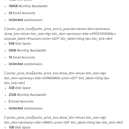
100GB
Monthly Bandwidth
20
Email Accounts
Unlimited
subdomains
[/porto_price_box][porto_price_box is_popular=»true» skin=»primary»
show_btn=»true» btn_size=»lg» btn_skin=»primary» title=»PROFESSIONAL»
popular_label=»Popular» price=»$29″ btn_label=»Sing Up» btn_link=»#»]
5GB
Disk Space
50GB
Monthly Bandwidth
10
Email Accounts
Unlimited
subdomains
[/porto_price_box][porto_price_box show_btn=»true» btn_size=»lg»
btn_skin=»primary» title=»STANDARD» price=»$17″ btn_label=»Sing Up»
btn_link=»#»]
3GB
Disk Space
25GB
Monthly Bandwidth
5
Email Accounts
Unlimited
subdomains
[/porto_price_box][porto_price_box show_btn=»true» btn_size=»lg»
btn_skin=»primary» title=»BASIC» price=»$9″ btn_label=»Sing Up» btn_link=»#»]
1GB
Disk Space