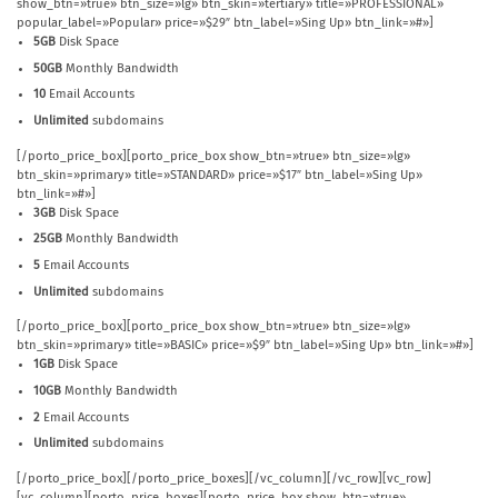
show_btn=»true» btn_size=»lg» btn_skin=»tertiary» title=»PROFESSIONAL»
popular_label=»Popular» price=»$29″ btn_label=»Sing Up» btn_link=»#»]
5GB
Disk Space
50GB
Monthly Bandwidth
10
Email Accounts
Unlimited
subdomains
[/porto_price_box][porto_price_box show_btn=»true» btn_size=»lg»
btn_skin=»primary» title=»STANDARD» price=»$17″ btn_label=»Sing Up»
btn_link=»#»]
3GB
Disk Space
25GB
Monthly Bandwidth
5
Email Accounts
Unlimited
subdomains
[/porto_price_box][porto_price_box show_btn=»true» btn_size=»lg»
btn_skin=»primary» title=»BASIC» price=»$9″ btn_label=»Sing Up» btn_link=»#»]
1GB
Disk Space
10GB
Monthly Bandwidth
2
Email Accounts
Unlimited
subdomains
[/porto_price_box][/porto_price_boxes][/vc_column][/vc_row][vc_row]
[vc_column][porto_price_boxes][porto_price_box show_btn=»true»