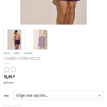
INICIO
/
BAÑO
/
HOMBRE
YSABEL MORA 90123
15,95
€
Bañador
Talla
YSABEL MORA 90123 cantidad