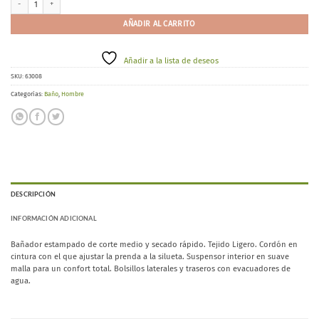
AÑADIR AL CARRITO
Añadir a la lista de deseos
SKU:
63008
Categorías:
Baño
,
Hombre
DESCRIPCIÓN
INFORMACIÓN ADICIONAL
Bañador estampado de corte medio y secado rápido. Tejido Ligero. Cordón en
cintura con el que ajustar la prenda a la silueta. Suspensor interior en suave
malla para un confort total. Bolsillos laterales y traseros con evacuadores de
agua.