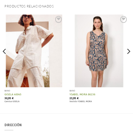
PRODUCTOS RELACIONADOS
Añadir
Añadir
a la
a la
lista de
lista de
deseos
deseos
BAÑO
BAÑO
GISELA 40045
YSABEL MORA 86236
30,95
€
23,95
€
Camisa GISELA
Vestido YSABEL MORA
DIRECCIÓN