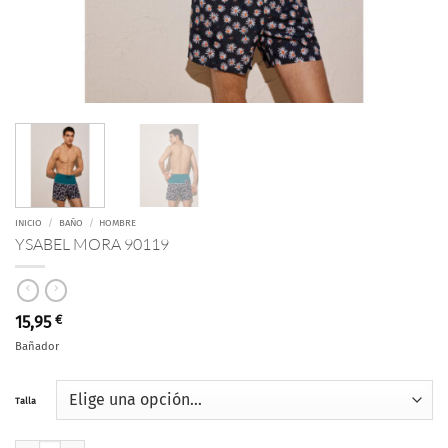
INICIO
/
BAÑO
/
HOMBRE
YSABEL MORA 90119
15,95
€
Bañador
Talla
YSABEL MORA 90119 cantidad