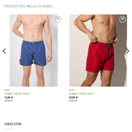
PRODUCTOS RELACIONADOS
Añadir
Añadir
a la
a la
lista de
lista de
deseos
deseos
BAÑO
BAÑO
YSABEL MORA 90432
YSABEL MORA 90271
11,95
€
15,95
€
Bañador
Bañador
DIRECCIÓN