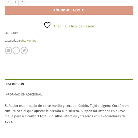
AÑADIR AL CARRITO
Añadir a la lista de deseos
SKU:
63007
Categorías:
Baño
,
Hombre
DESCRIPCIÓN
INFORMACIÓN ADICIONAL
Bañador estampado de corte medio y secado rápido. Tejido Ligero. Cordón en
cintura con el que ajustar la prenda a la silueta. Suspensor interior en suave
malla para un confort total. Bolsillos laterales y traseros con evacuadores de
agua.