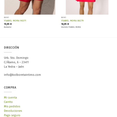
BAÑO
BAÑO
YSABEL MORA 90271
YSABEL MORA 86279
15,95
€
16,95
€
Bañador
Vestido YSABEL MORA
DIRECCIÓN
Urb. Sto. Domingo
C/Álamo, 6 – 23411
La Yedra – Jaén
info@bolboretaintimo.com
COMPRA
Mi cuenta
Carrito
Mis pedidos
Devoluciones
Pago seguro