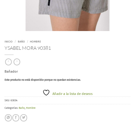
INICIO
/
BAÑO
/
HOMBRE
YSABEL MORA 90381
Bañador
Este producto no está disponible porque no quedan existencias.
Añadir a la lista de deseos
SKU:
63034
Categorías:
Baño
,
Hombre