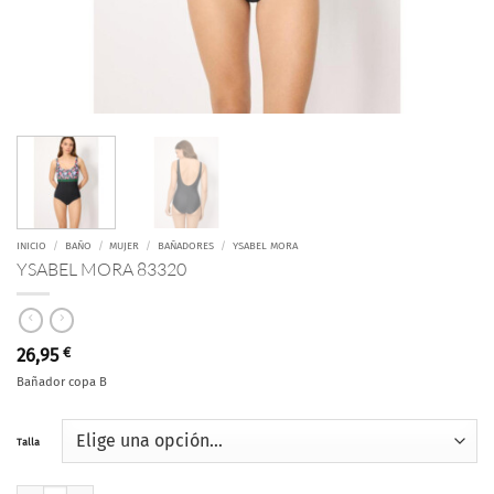
INICIO
/
BAÑO
/
MUJER
/
BAÑADORES
/
YSABEL MORA
YSABEL MORA 83320
26,95
€
Bañador copa B
Talla
YSABEL MORA 83320 cantidad