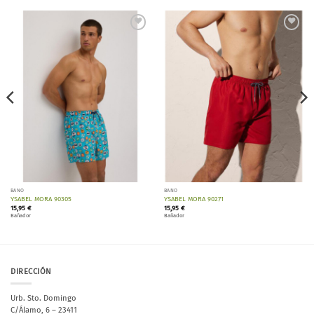
Añadir
Añadir
a la
a la
lista de
lista de
deseos
deseos
BAÑO
BAÑO
YSABEL MORA 90305
YSABEL MORA 90271
15,95
€
15,95
€
Bañador
Bañador
DIRECCIÓN
Urb. Sto. Domingo
C/Álamo, 6 – 23411