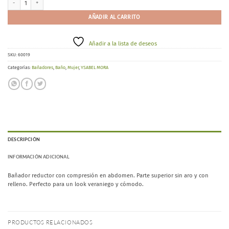
AÑADIR AL CARRITO
Añadir a la lista de deseos
SKU:
60019
Categorías:
Bañadores
,
Baño
,
Mujer
,
YSABEL MORA
DESCRIPCIÓN
INFORMACIÓN ADICIONAL
Bañador reductor con compresión en abdomen. Parte superior sin aro y con
relleno. Perfecto para un look veraniego y cómodo.
PRODUCTOS RELACIONADOS