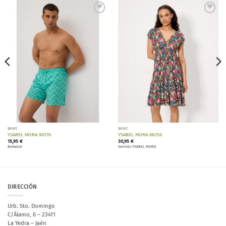
Añadir
Añadir
a la
a la
lista de
lista de
deseos
deseos
BAÑO
BAÑO
YSABEL MORA 90376
YSABEL MORA 86256
15,95
€
30,95
€
Bañador
Vestido YSABEL MORA
DIRECCIÓN
Urb. Sto. Domingo
C/Álamo, 6 – 23411
La Yedra – Jaén