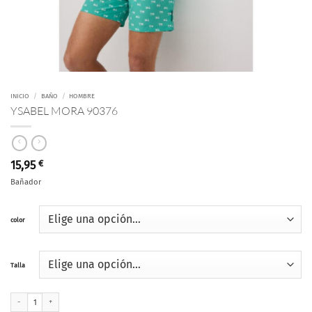
INICIO
/
BAÑO
/
HOMBRE
YSABEL MORA 90376
15,95
€
Bañador
color
Talla
YSABEL MORA 90376 cantidad