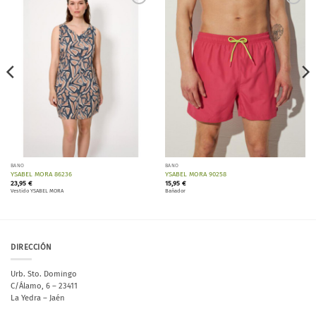
Añadir
Añadir
a la
a la
lista de
lista de
deseos
deseos
BAÑO
BAÑO
YSABEL MORA 86236
YSABEL MORA 90258
23,95
€
15,95
€
Vestido YSABEL MORA
Bañador
DIRECCIÓN
Urb. Sto. Domingo
C/Álamo, 6 – 23411
La Yedra – Jaén