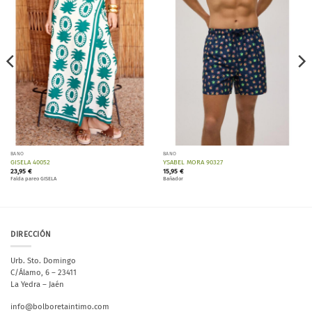
Añadir
Añadir
a la
a la
lista de
lista de
deseos
deseos
BAÑO
BAÑO
GISELA 40052
YSABEL MORA 90327
23,95
€
15,95
€
Falda pareo GISELA
Bañador
DIRECCIÓN
Urb. Sto. Domingo
C/Álamo, 6 – 23411
La Yedra – Jaén
info@bolboretaintimo.com