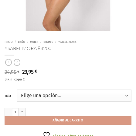
INICIO
/
BAÑO
/
MUJER
/
BIKINIS
/
YSABEL MORA
YSABEL MORA 83200
El
El
34,95
€
23,95
€
precio
precio
Bikini copa C
original
actual
era:
es:
34,95 €.
23,95 €.
Talla
YSABEL MORA 83200 cantidad
AÑADIR AL CARRITO