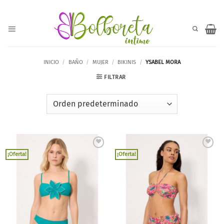
Saltar
al
contenido
INICIO
/
BAÑO
/
MUJER
/
BIKINIS
/
YSABEL MORA
FILTRAR
Añadir
Añadir
¡Oferta!
¡Oferta!
a la
a la
lista de
lista de
deseos
deseos