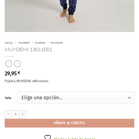
INICIO
/
HOMBRE
/
PIJAMAS
/
MUYDEMI
MUYDEMI 13011001
29,95
€
Pijama MUYDEMI «Minimal»
Talla
MUYDEMI 13011001 cantidad
AÑADIR AL CARRITO