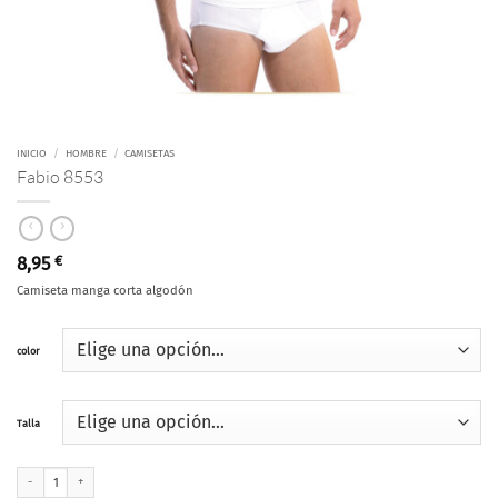
INICIO
/
HOMBRE
/
CAMISETAS
Fabio 8553
8,95
€
Camiseta manga corta algodón
color
Talla
Fabio 8553 cantidad