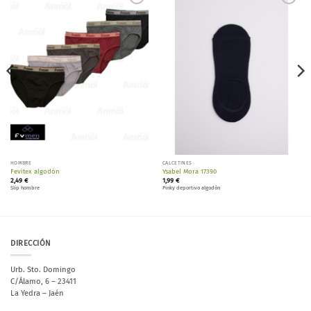
Añadir
Añadir
a la
a la
lista de
lista de
deseos
deseos
HOMBRE
CALCETINES
Fevitex algodón
Ysabel Mora 17390
2,49
€
1,99
€
Slip hombre
Pinky deportivo algodón
DIRECCIÓN
Urb. Sto. Domingo
C/Álamo, 6 – 23411
La Yedra – Jaén