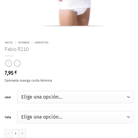
INICIO
/
HOMBRE
/
CAMISETAS
Fabio 8210
7,95
€
Camiseta manga corta térmica
color
Talla
Fabio 8210 cantidad