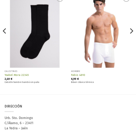
Añadir
Añadir
a la
a la
lista de
lista de
deseos
deseos
CALCETINES
HOMBRE
Ysabel Mora 22345
Fabio 4810
2,49
€
6,99
€
Calcetín hombre bambú sin puño
Bóxer clásico térmico
DIRECCIÓN
Urb. Sto. Domingo
C/Álamo, 6 – 23411
La Yedra – Jaén