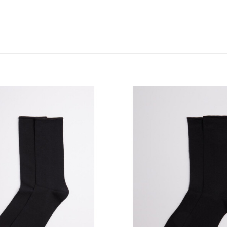
Añadir
a la
lista
de
deseos