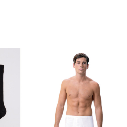
Añadir
Añadir
a la
a la
lista
lista
de
de
deseos
deseos