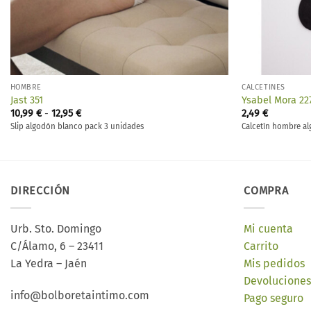
HOMBRE
CALCETINES
Jast 351
Ysabel Mora 22
Rango
10,99
€
-
12,95
€
2,49
€
de
Slip algodón blanco pack 3 unidades
Calcetín hombre a
precios:
desde
10,99 €
hasta
12,95 €
DIRECCIÓN
COMPRA
Urb. Sto. Domingo
Mi cuenta
C/Álamo, 6 – 23411
Carrito
La Yedra – Jaén
Mis pedidos
Devoluciones
info@bolboretaintimo.com
Pago seguro