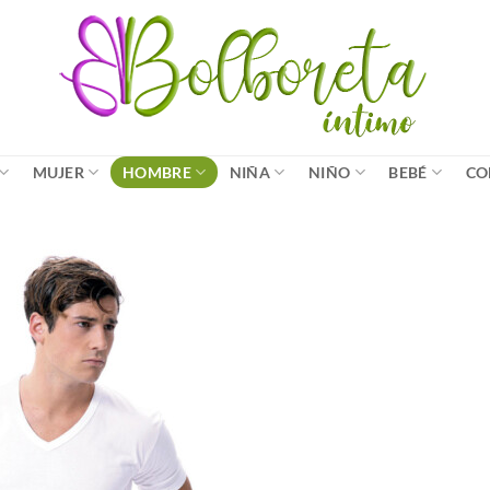
MUJER
HOMBRE
NIÑA
NIÑO
BEBÉ
CO
Añadir
a la
lista
de
deseos