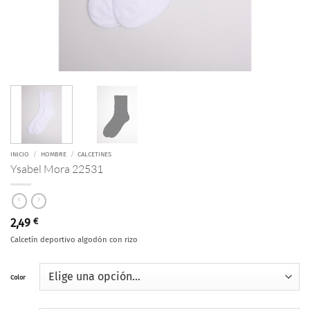
INICIO
/
HOMBRE
/
CALCETINES
Ysabel Mora 22531
2,49
€
Calcetín deportivo algodón con rizo
Color