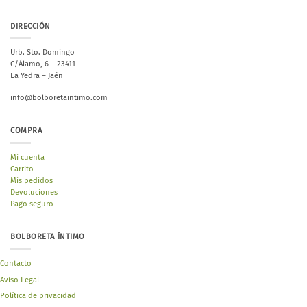
12,95 €
DIRECCIÓN
Urb. Sto. Domingo
C/Álamo, 6 – 23411
La Yedra – Jaén
info@bolboretaintimo.com
COMPRA
Mi cuenta
Carrito
Mis pedidos
Devoluciones
Pago seguro
BOLBORETA ÍNTIMO
Contacto
Aviso Legal
Política de privacidad