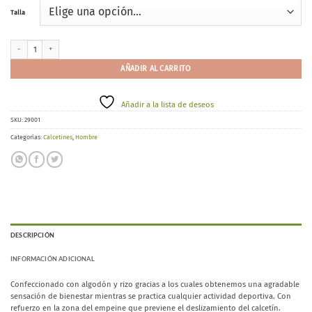
Talla
Ysabel Mora 22531 cantidad
AÑADIR AL CARRITO
Añadir a la lista de deseos
SKU:
29001
Categorías:
Calcetines
,
Hombre
DESCRIPCIÓN
INFORMACIÓN ADICIONAL
Confeccionado con algodón y rizo gracias a los cuales obtenemos una agradable
sensación de bienestar mientras se practica cualquier actividad deportiva. Con
refuerzo en la zona del empeine que previene el deslizamiento del calcetín.