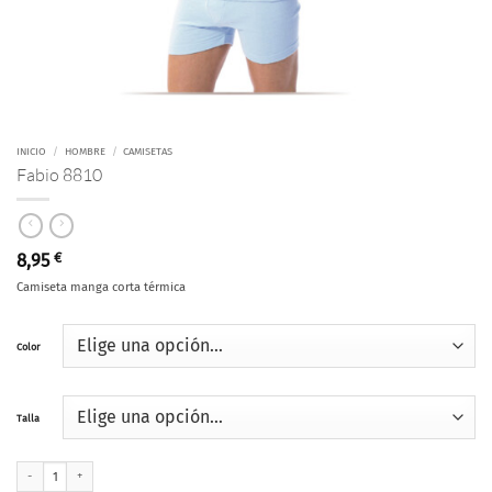
INICIO
/
HOMBRE
/
CAMISETAS
Fabio 8810
8,95
€
Camiseta manga corta térmica
Color
Talla
Fabio 8810 cantidad