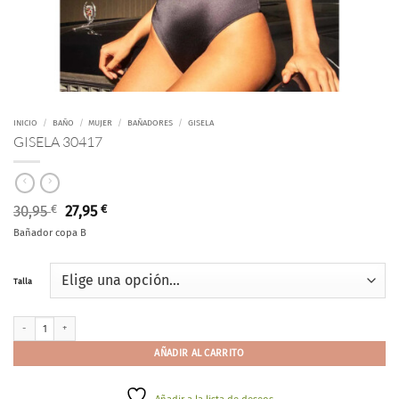
INICIO
/
BAÑO
/
MUJER
/
BAÑADORES
/
GISELA
GISELA 30417
El
El
30,95
€
27,95
€
precio
precio
Bañador copa B
original
actual
era:
es:
30,95 €.
27,95 €.
Talla
GISELA 30417 cantidad
AÑADIR AL CARRITO