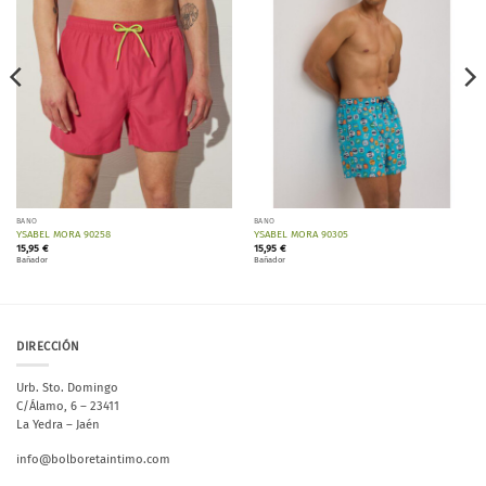
lista de
lista de
deseos
deseos
BAÑO
BAÑO
YSABEL MORA 90258
YSABEL MORA 90305
15,95
€
15,95
€
Bañador
Bañador
DIRECCIÓN
Urb. Sto. Domingo
C/Álamo, 6 – 23411
La Yedra – Jaén
info@bolboretaintimo.com