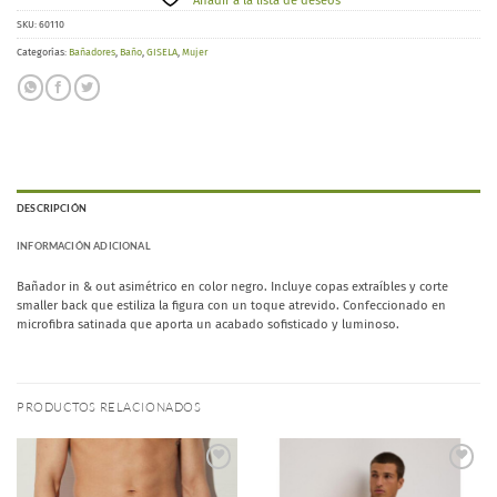
Añadir a la lista de deseos
SKU:
60110
Categorías:
Bañadores
,
Baño
,
GISELA
,
Mujer
DESCRIPCIÓN
INFORMACIÓN ADICIONAL
Bañador in & out asimétrico en color negro. Incluye copas extraíbles y corte
smaller back que estiliza la figura con un toque atrevido. Confeccionado en
microfibra satinada que aporta un acabado sofisticado y luminoso.
PRODUCTOS RELACIONADOS
Añadir
Añadir
a la
a la