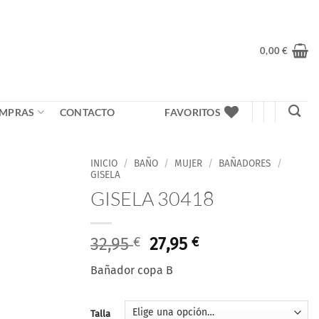
0,00
€
MPRAS
CONTACTO
FAVORITOS
INICIO
/
BAÑO
/
MUJER
/
BAÑADORES
/
GISELA
GISELA 30418
Añadir
a la
lista
de
El
El
32,95
€
27,95
€
deseos
precio
precio
Bañador copa B
original
actual
era:
es:
32,95 €.
27,95 €.
Talla