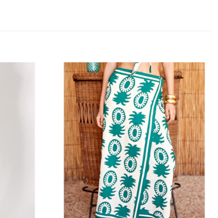
Añadir
Añadir
a la
a la
lista
lista
de
de
deseos
deseos