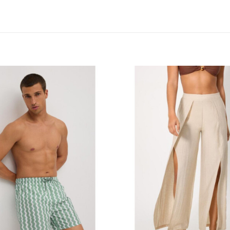
Añadir
a la
lista
de
deseos