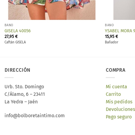
BAÑO
BAÑO
GISELA 40056
YSABEL MORA 9
27,95
€
15,95
€
Caftán GISELA
Bañador
DIRECCIÓN
COMPRA
Urb. Sto. Domingo
Mi cuenta
C/Álamo, 6 – 23411
Carrito
La Yedra – Jaén
Mis pedidos
Devoluciones
info@bolboretaintimo.com
Pago seguro