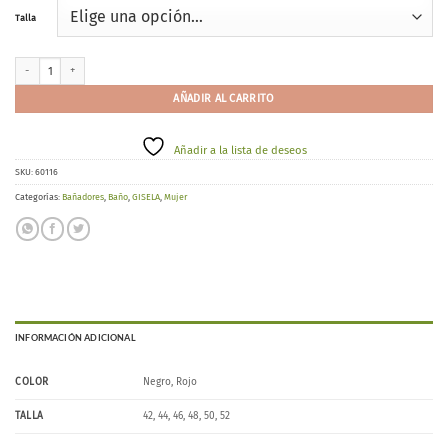
Talla
GISELA 30378 cantidad
AÑADIR AL CARRITO
Añadir a la lista de deseos
SKU:
60116
Categorías:
Bañadores
,
Baño
,
GISELA
,
Mujer
INFORMACIÓN ADICIONAL
COLOR
Negro, Rojo
TALLA
42, 44, 46, 48, 50, 52