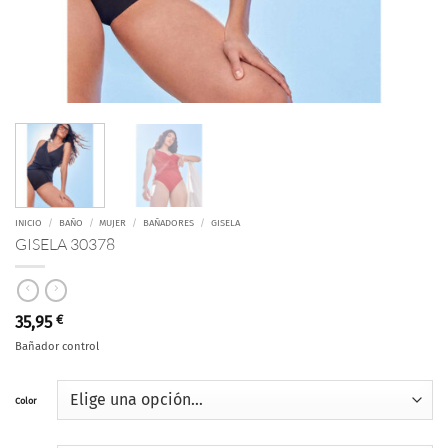
INICIO
/
BAÑO
/
MUJER
/
BAÑADORES
/
GISELA
GISELA 30378
35,95
€
Bañador control
Color