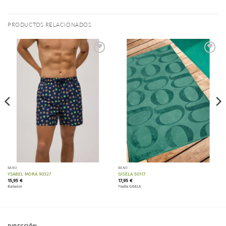
PRODUCTOS RELACIONADOS
Añadir
Añadir
a la
a la
lista de
lista de
deseos
deseos
BAÑO
BAÑO
YSABEL MORA 90327
GISELA 50117
15,95
€
17,95
€
Bañador
Toalla GISELA