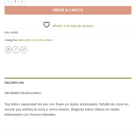
AÑADIR AL CARRITO
Añadir a la lista de deseos
SKU:
60085
Categorías:
Baño
,
Bikinis
,
GISELA
,
Mujer
DESCRIPCIÓN
INFORMACIÓN ADICIONAL
Top bikini capacidad sin aro con foam en tejido estampado. Detalle de cruce en
escote que estiliza la zona y cierre trasero. Braguita bikini clásica en tejido
estampado con frunces laterales.