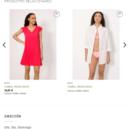
PRODUCTOS RELACIONADOS
Añadir
Añadir
a la
a la
lista de
lista de
deseos
deseos
BAÑO
BAÑO
YSABEL MORA 86279
YSABEL MORA 86267
16,95
€
Camisa YSABEL MORA
Vestido YSABEL MORA
DIRECCIÓN
Urb. Sto. Domingo