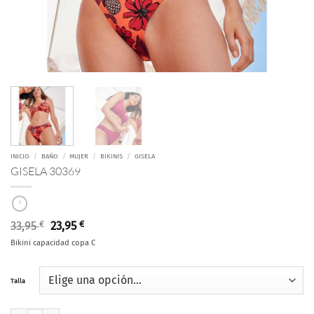
INICIO
/
BAÑO
/
MUJER
/
BIKINIS
/
GISELA
GISELA 30369
El
El
33,95
€
23,95
€
precio
precio
Bikini capacidad copa C
original
actual
era:
es:
33,95 €.
23,95 €.
Talla
GISELA 30369 cantidad