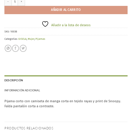
AÑADIR AL CARRITO
Añadir a la lista de deseos
SKU:
10038
Categorías:
GISELA
,
Mujer
,
Pijamas
DESCRIPCIÓN
INFORMACIÓN ADICIONAL
Pijama corto con camiseta de manga corta en tejido rayas y print de Snoopy.
Falda pantalón corta a contraste.
PRODUCTOS RELACIONADOS