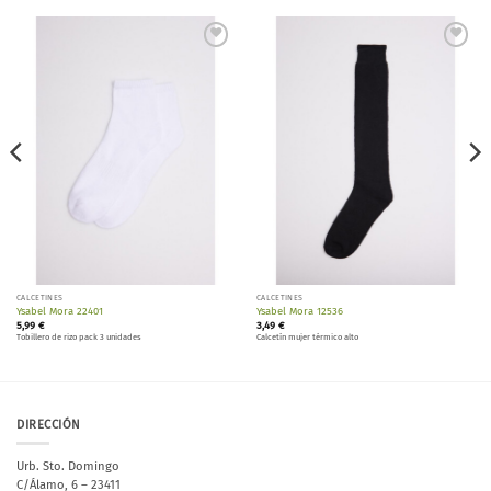
Añadir
Añadir
a la
a la
lista de
lista de
deseos
deseos
CALCETINES
CALCETINES
Ysabel Mora 22401
Ysabel Mora 12536
5,99
€
3,49
€
Tobillero de rizo pack 3 unidades
Calcetín mujer térmico alto
DIRECCIÓN
Urb. Sto. Domingo
C/Álamo, 6 – 23411