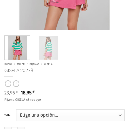
INICIO
/
MUJER
/
PIJAMAS
/
GISELA
GISELA 20278
El
El
23,95
€
18,95
€
precio
precio
Pijama GISELA «Snoopy»
original
actual
era:
es:
23,95 €.
18,95 €.
Talla
GISELA 20278 cantidad