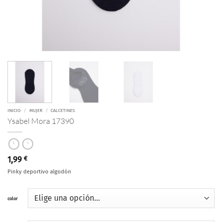
INICIO
/
MUJER
/
CALCETINES
Ysabel Mora 17390
1,99
€
Pinky deportivo algodón
color