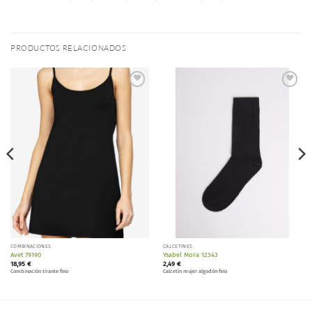
PRODUCTOS RELACIONADOS
Añadir
Añadir
a la
a la
lista de
lista de
deseos
deseos
COMBINACIONES
CALCETINES
Avet 79190
Ysabel Mora 12343
18,95
€
2,49
€
Combinación tirante fino
Calcetín mujer algodón fino