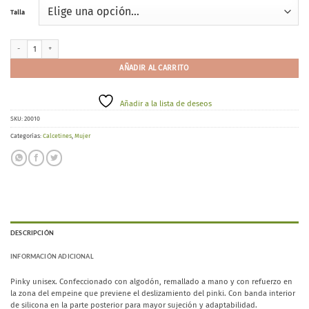
Talla
Ysabel Mora 17390 cantidad
AÑADIR AL CARRITO
Añadir a la lista de deseos
SKU:
20010
Categorías:
Calcetines
,
Mujer
DESCRIPCIÓN
INFORMACIÓN ADICIONAL
Pinky unisex. Confeccionado con algodón, remallado a mano y con refuerzo en
la zona del empeine que previene el deslizamiento del pinki. Con banda interior
de silicona en la parte posterior para mayor sujeción y adaptabilidad.