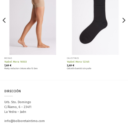
lista de
lista de
deseos
deseos
MEDIAS
CALCETINES
Ysabel Mora 16503
Ysabel Mora 12345
7,49
€
2,49
€
Panty reductor cintura alta 15 Den
Calcetín bambú sin puño
DIRECCIÓN
Urb. Sto. Domingo
C/Álamo, 6 – 23411
La Yedra – Jaén
info@bolboretaintimo.com