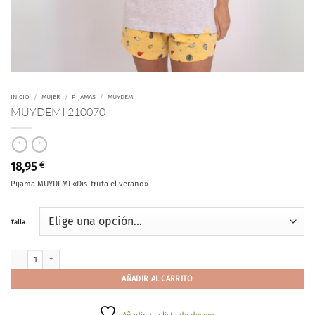
INICIO
/
MUJER
/
PIJAMAS
/
MUYDEMI
MUYDEMI 210070
18,95
€
Pijama MUYDEMI «Dis-fruta el verano»
Talla
MUYDEMI 210070 cantidad
AÑADIR AL CARRITO