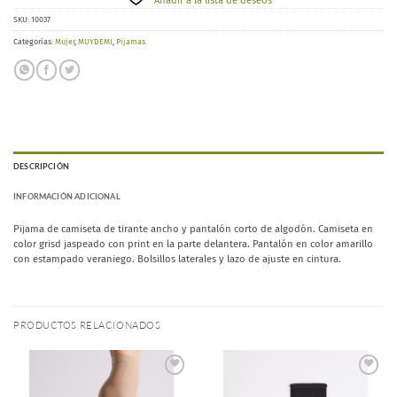
Añadir a la lista de deseos
SKU:
10037
Categorías:
Mujer
,
MUYDEMI
,
Pijamas
DESCRIPCIÓN
INFORMACIÓN ADICIONAL
Pijama de camiseta de tirante ancho y pantalón corto de algodón. Camiseta en
color grisd jaspeado con print en la parte delantera. Pantalón en color amarillo
con estampado veraniego. Bolsillos laterales y lazo de ajuste en cintura.
PRODUCTOS RELACIONADOS
Añadir
Añadir
a la
a la