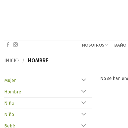
Saltar
al
contenido
NOSOTROS
BAÑO
INICIO
/
HOMBRE
No se han en
Mujer
Hombre
Niña
Niño
Bebé