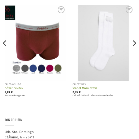
Añadir
Añadir
a la
a la
lista de
lista de
deseos
deseos
CALZONCILLOS
CALCETINES
Bóxer Fevitex
Ysabel Mora 02852
2,49
€
3,95
€
Boxer niño algodón
Calcetín infantil calado alto con borlas
DIRECCIÓN
Urb. Sto. Domingo
C/Álamo, 6 – 23411