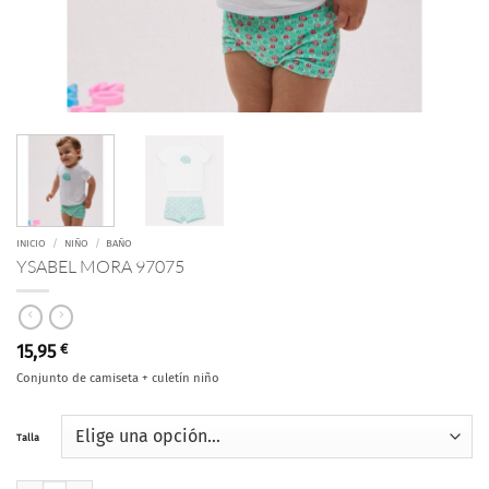
INICIO
/
NIÑO
/
BAÑO
YSABEL MORA 97075
15,95
€
Conjunto de camiseta + culetín niño
Talla
YSABEL MORA 97075 cantidad