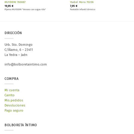
MUYDEMI 760087
Ysabel Mora 70206
19,95
€
7,95
€
Pijama MUYDEMI "Verano con sugus-tilo"
Pantalón infantil térmico
DIRECCIÓN
Urb. Sto. Domingo
C/Álamo, 6 – 23411
La Yedra – Jaén
info@bolboretaintimo.com
COMPRA
Mi cuenta
Carrito
Mis pedidos
Devoluciones
Pago seguro
BOLBORETA ÍNTIMO