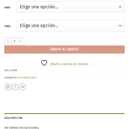
color
Talla
Ysabel Mora 70300 cantidad
AÑADIR AL CARRITO
Añadir a la lista de deseos
SKU:
44005
Categorías:
Camisetas
,
Niño
DESCRIPCIÓN
INFORMACIÓN ADICIONAL