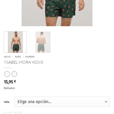
INICIO
/
BAÑO
/
HOMBRE
YSABEL MORA 90293
15,95
€
Bañador
Talla
YSABEL MORA 90293 cantidad