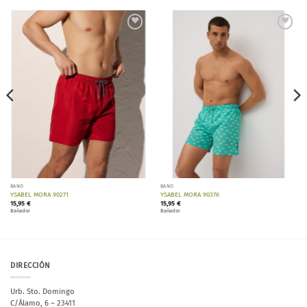
Añadir
Añadir
a la
a la
lista de
lista de
deseos
deseos
BAÑO
BAÑO
YSABEL MORA 90271
YSABEL MORA 90376
15,95
€
15,95
€
Bañador
Bañador
DIRECCIÓN
Urb. Sto. Domingo
C/Álamo, 6 – 23411