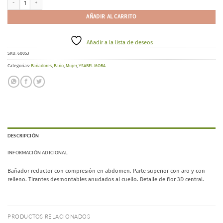
AÑADIR AL CARRITO
Añadir a la lista de deseos
SKU:
60053
Categorías:
Bañadores
,
Baño
,
Mujer
,
YSABEL MORA
DESCRIPCIÓN
INFORMACIÓN ADICIONAL
Bañador reductor con compresión en abdomen. Parte superior con aro y con
relleno. Tirantes desmontables anudados al cuello. Detalle de flor 3D central.
PRODUCTOS RELACIONADOS