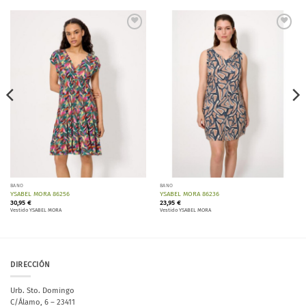
Añadir
Añadir
a la
a la
lista de
lista de
deseos
deseos
BAÑO
BAÑO
YSABEL MORA 86256
YSABEL MORA 86236
30,95
€
23,95
€
Vestido YSABEL MORA
Vestido YSABEL MORA
DIRECCIÓN
Urb. Sto. Domingo
C/Álamo, 6 – 23411