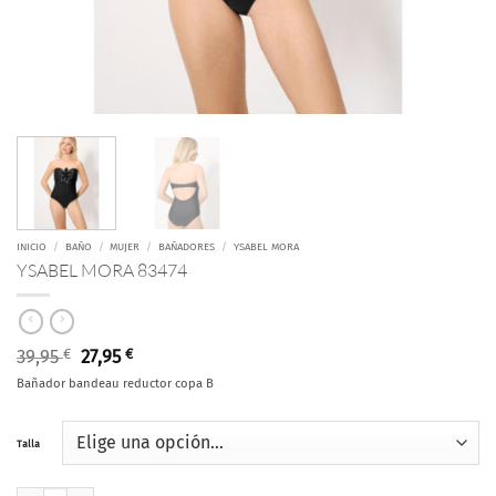
INICIO
/
BAÑO
/
MUJER
/
BAÑADORES
/
YSABEL MORA
YSABEL MORA 83474
El
El
39,95
€
27,95
€
precio
precio
Bañador bandeau reductor copa B
original
actual
era:
es:
39,95 €.
27,95 €.
Talla
YSABEL MORA 83474 cantidad