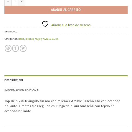
AÑADIR AL CARRITO
Añadir a la lista de deseos
SKU:
60007
Categorías:
Baño
,
Bikinis
,
Mujer
,
YSABEL MORA
DESCRIPCIÓN
INFORMACIÓN ADICIONAL
Top de bikini triángulo sin aro con relleno extraíble. Diseño liso con acabado
brillante. Tirantes fijos regulables. Braga de bikini brasileña con tejido en
acabado brillante.