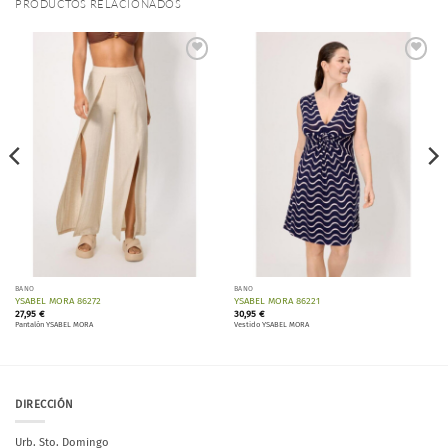
PRODUCTOS RELACIONADOS
Añadir
Añadir
a la
a la
lista de
lista de
deseos
deseos
BAÑO
BAÑO
YSABEL MORA 86272
YSABEL MORA 86221
27,95
€
30,95
€
Pantalón YSABEL MORA
Vestido YSABEL MORA
DIRECCIÓN
Urb. Sto. Domingo