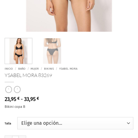
INICIO
/
BAÑO
/
MUJER
/
BIKINIS
/
YSABEL MORA
YSABEL MORA 83269
Rango
23,95
€
-
33,95
€
de
Bikini copa B
precios:
desde
23,95 €
hasta
Talla
33,95 €
YSABEL MORA 83269 cantidad