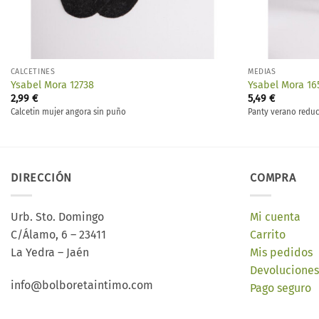
CALCETINES
MEDIAS
Ysabel Mora 12738
Ysabel Mora 16
2,99
€
5,49
€
Calcetin mujer angora sin puño
Panty verano reduc
DIRECCIÓN
COMPRA
Urb. Sto. Domingo
Mi cuenta
C/Álamo, 6 – 23411
Carrito
La Yedra – Jaén
Mis pedidos
Devoluciones
info@bolboretaintimo.com
Pago seguro