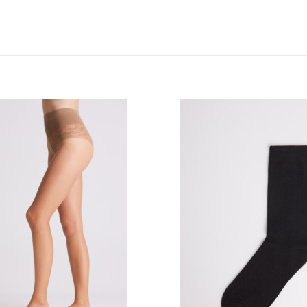
Añadir
a la
lista
de
deseos