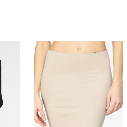
Añadir
Añadir
a la
a la
lista
lista
de
de
deseos
deseos