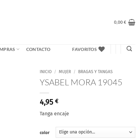
0,00
€
MPRAS
CONTACTO
FAVORITOS
INICIO
/
MUJER
/
BRAGAS Y TANGAS
YSABEL MORA 19045
Añadir
a la
lista
4,95
€
de
deseos
Tanga encaje
color