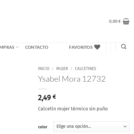
0,00
€
MPRAS
CONTACTO
FAVORITOS
INICIO
/
MUJER
/
CALCETINES
Ysabel Mora 12732
Añadir
a la
lista
2,49
€
de
deseos
Calcetín mujer térmico sin puño
color