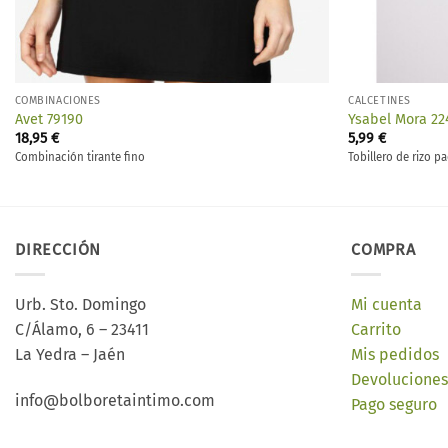
COMBINACIONES
CALCETINES
Avet 79190
Ysabel Mora 22
18,95
€
5,99
€
Combinación tirante fino
Tobillero de rizo p
DIRECCIÓN
COMPRA
Urb. Sto. Domingo
Mi cuenta
C/Álamo, 6 – 23411
Carrito
La Yedra – Jaén
Mis pedidos
Devoluciones
info@bolboretaintimo.com
Pago seguro