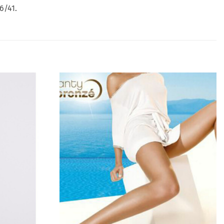
6/41.
Añadir
Añadir
a la
a la
lista
lista
de
de
deseos
deseos