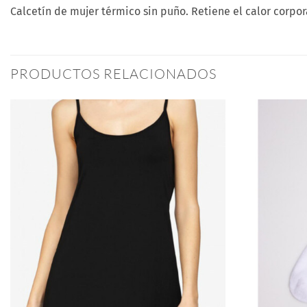
Calcetín de mujer térmico sin puño. Retiene el calor corpor
PRODUCTOS RELACIONADOS
Añadir
a la
lista
de
deseos