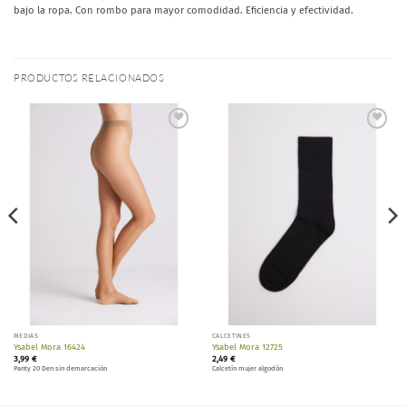
bajo la ropa. Con rombo para mayor comodidad. Eficiencia y efectividad.
PRODUCTOS RELACIONADOS
Añadir
Añadir
a la
a la
lista de
lista de
deseos
deseos
MEDIAS
CALCETINES
Ysabel Mora 16424
Ysabel Mora 12725
3,99
€
2,49
€
Panty 20 Den sin demarcación
Calcetín mujer algodón