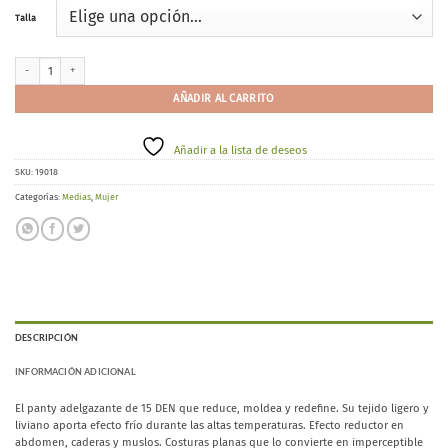
Talla
Ysabel Mora 16503 cantidad
AÑADIR AL CARRITO
Añadir a la lista de deseos
SKU:
19018
Categorías:
Medias
,
Mujer
DESCRIPCIÓN
INFORMACIÓN ADICIONAL
El panty adelgazante de 15 DEN que reduce, moldea y redefine. Su tejido ligero y
liviano aporta efecto frío durante las altas temperaturas. Efecto reductor en
abdomen, caderas y muslos. Costuras planas que lo convierte en imperceptible