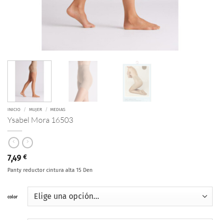
INICIO
/
MUJER
/
MEDIAS
Ysabel Mora 16503
7,49
€
Panty reductor cintura alta 15 Den
color