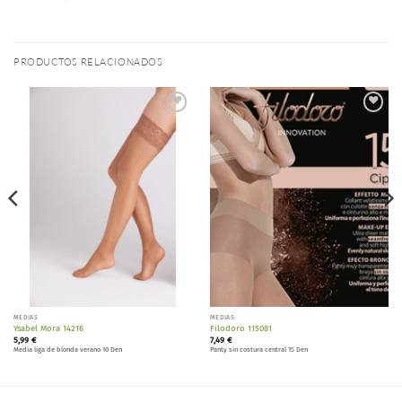
PRODUCTOS RELACIONADOS
Añadir
Añadir
a la
a la
lista de
lista de
deseos
deseos
MEDIAS
MEDIAS
Ysabel Mora 14216
Filodoro 115081
5,99
€
7,49
€
Media liga de blonda verano 10 Den
Panty sin costura central 15 Den