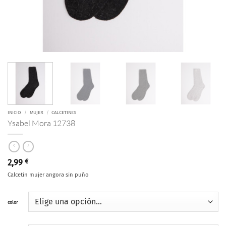
INICIO
/
MUJER
/
CALCETINES
Ysabel Mora 12738
2,99
€
Calcetin mujer angora sin puño
color