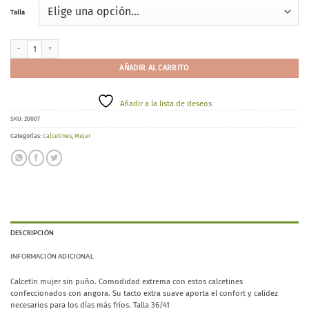
Talla
Ysabel Mora 12738 cantidad
AÑADIR AL CARRITO
Añadir a la lista de deseos
SKU:
20007
Categorías:
Calcetines
,
Mujer
DESCRIPCIÓN
INFORMACIÓN ADICIONAL
Calcetín mujer sin puño. Comodidad extrema con estos calcetines
confeccionados con angora. Su tacto extra suave aporta el confort y calidez
necesarios para los días más fríos. Talla 36/41