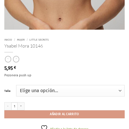
INICIO
/
MUJER
/
LITTLE SECRETS
Ysabel Mora 10146
5,95
€
Pezonera push up
Talla
Ysabel Mora 10146 cantidad
AÑADIR AL CARRITO