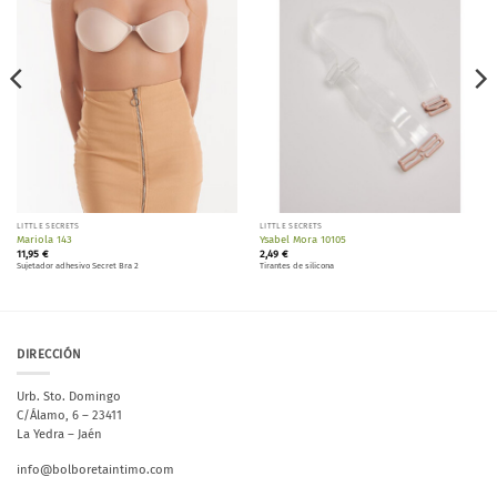
lista de
lista de
deseos
deseos
LITTLE SECRETS
LITTLE SECRETS
Mariola 143
Ysabel Mora 10105
11,95
€
2,49
€
Sujetador adhesivo Secret Bra 2
Tirantes de silicona
DIRECCIÓN
Urb. Sto. Domingo
C/Álamo, 6 – 23411
La Yedra – Jaén
info@bolboretaintimo.com