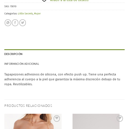
Añadir a la lista de deseos
SKU:
15010
Categorías:
Little Secrets
,
Mujer
DESCRIPCIÓN
INFORMACIÓN ADICIONAL
Tapapezones adhesivos de silicona, con efecto push up. Tiene una perfecta
adherencia al cuerpo a la piel que garantiza la máxima discreción debajo de tu
ropa. Reutilizables.
PRODUCTOS RELACIONADOS
Añadir
Añadir
a la
a la