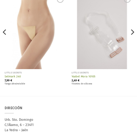
Añadir
Añadir
a la
a la
lista de
lista de
deseos
deseos
LITTLE SECRETS
LITTLE SECRETS
Selmark 240
Ysabel Mora 10105
7,99
€
2,49
€
Tanga ultrainvisible
Tirantes de silicona
DIRECCIÓN
Urb. Sto. Domingo
C/Álamo, 6 – 23411
La Yedra – Jaén