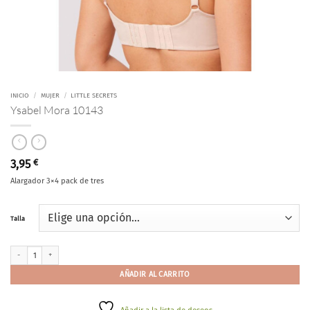
INICIO
/
MUJER
/
LITTLE SECRETS
Ysabel Mora 10143
3,95
€
Alargador 3×4 pack de tres
Talla
Ysabel Mora 10143 cantidad
AÑADIR AL CARRITO