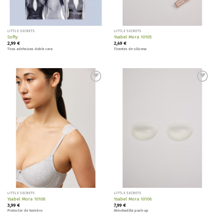
LITTLE SECRETS
LITTLE SECRETS
Softy
Ysabel Mora 10105
2,99
€
2,49
€
Tiras adehsivas doble cara
Tirantes de silicona
Añadir
Añadir
a la
a la
lista de
lista de
deseos
deseos
LITTLE SECRETS
LITTLE SECRETS
Ysabel Mora 10108
Ysabel Mora 10106
3,99
€
7,99
€
Protector de hombro
Almohadilla push-up