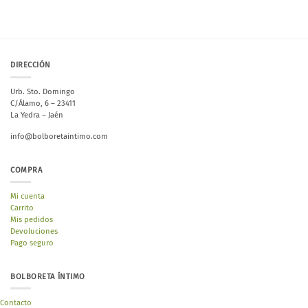
DIRECCIÓN
Urb. Sto. Domingo
C/Álamo, 6 – 23411
La Yedra – Jaén
info@bolboretaintimo.com
COMPRA
Mi cuenta
Carrito
Mis pedidos
Devoluciones
Pago seguro
BOLBORETA ÍNTIMO
Contacto