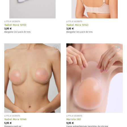
LITTLE SECRETS
LITTLE SECRETS
Ysabel Mora 10103
Ysabel Mora 10143
3,95
€
3,95
€
Alargador 2x3 pack de tres
Alargador 3x4 pack de tres
Añadir
Añadir
a la
a la
lista de
lista de
deseos
deseos
LITTLE SECRETS
LITTLE SECRETS
Ysabel Mora 10146
Mariola 282
5,95
€
9,95
€
Pezonera push up
Copas autoadhesivas invisibles de silicona