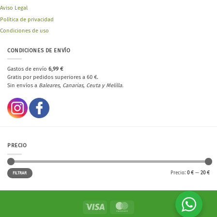
Aviso Legal
Política de privacidad
Condiciones de uso
CONDICIONES DE ENVÍO
Gastos de envío
6,99 €
Gratis por pedidos superiores a 60 €.
Sin envíos a
Baleares, Canarias, Ceuta y Melilla.
PRECIO
Precio
Precio
Precio:
0 €
—
20 €
FILTRAR
mínimo
máximo
Visa
MasterCard