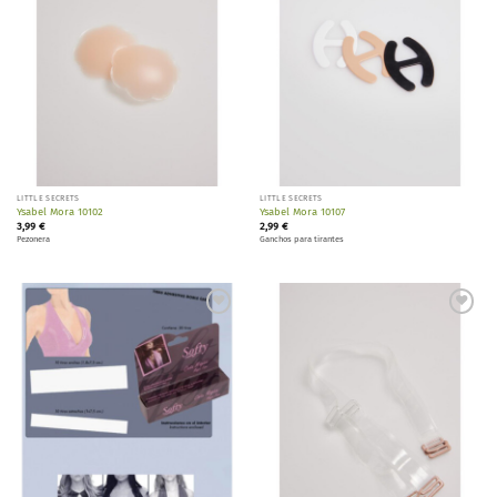
LITTLE SECRETS
LITTLE SECRETS
Ysabel Mora 10102
Ysabel Mora 10107
3,99
€
2,99
€
Pezonera
Ganchos para tirantes
Añadir
Añadir
a la
a la
lista de
lista de
deseos
deseos