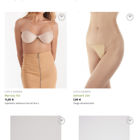
Añadir
Añadir
a la
a la
lista de
lista de
deseos
deseos
LITTLE SECRETS
LITTLE SECRETS
Mariola 143
Selmark 240
11,95
€
7,99
€
Sujetador adhesivo Secret Bra 2
Tanga ultrainvisible
Añadir
Añadir
a la
a la
lista de
lista de
deseos
deseos