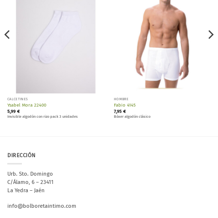
lista de
lista de
deseos
deseos
CALCETINES
HOMBRE
Ysabel Mora 22400
Fabio 4145
5,99
€
7,95
€
Invisible algodón con rizo pack 3 unidades
Bóxer algodón clásico
DIRECCIÓN
Urb. Sto. Domingo
C/Álamo, 6 – 23411
La Yedra – Jaén
info@bolboretaintimo.com