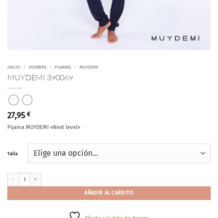
INICIO
/
HOMBRE
/
PIJAMAS
/
MUYDEMI
MUYDEMI 390069
27,95
€
Pijama MUYDEMI «Next level»
Talla
MUYDEMI 390069 cantidad
AÑADIR AL CARRITO