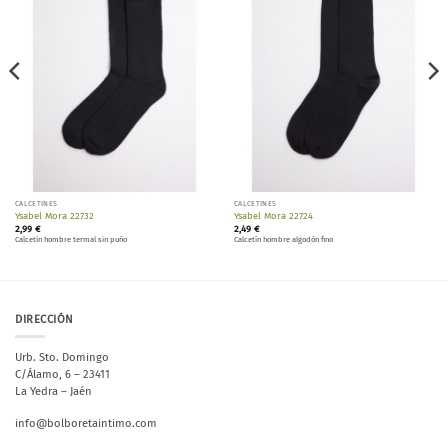
lista de
lista de
deseos
deseos
CALCETINES
CALCETINES
Ysabel Mora 22732
Ysabel Mora 22724
2,99
€
2,49
€
Calcetín hombre termal sin puño
Calcetín hombre algodón fino
DIRECCIÓN
Urb. Sto. Domingo
C/Álamo, 6 – 23411
La Yedra – Jaén
info@bolboretaintimo.com