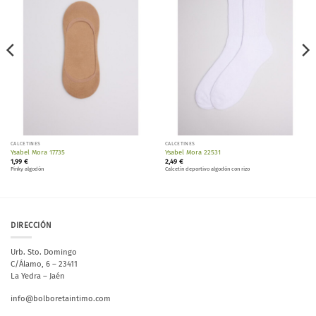
lista de
lista de
deseos
deseos
CALCETINES
CALCETINES
Ysabel Mora 17735
Ysabel Mora 22531
1,99
€
2,49
€
Pinky algodón
Calcetín deportivo algodón con rizo
DIRECCIÓN
Urb. Sto. Domingo
C/Álamo, 6 – 23411
La Yedra – Jaén
info@bolboretaintimo.com