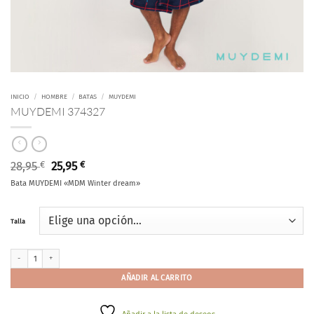
INICIO
/
HOMBRE
/
BATAS
/
MUYDEMI
MUYDEMI 374327
El
El
28,95
€
25,95
€
precio
precio
Bata MUYDEMI «MDM Winter dream»
original
actual
era:
es:
28,95 €.
25,95 €.
Talla
MUYDEMI 374327 cantidad
AÑADIR AL CARRITO