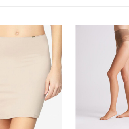
Añadir
a la
lista
de
deseos