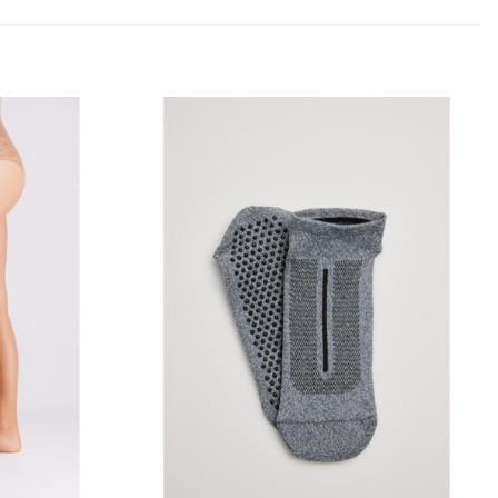
Añadir
Añadir
a la
a la
lista
lista
de
de
deseos
deseos