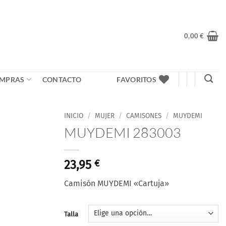
0,00
€
MPRAS
CONTACTO
FAVORITOS
INICIO
/
MUJER
/
CAMISONES
/
MUYDEMI
MUYDEMI 283003
Añadir
a la
lista
23,95
€
de
deseos
Camisón MUYDEMI «Cartuja»
Talla