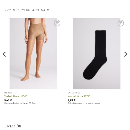
PRODUCTOS RELACIONADOS
Añadir
Añadir
a la
a la
lista de
lista de
deseos
deseos
MEDIAS
CALCETINES
Ysabel Mora 16505
Ysabel Mora 12732
5,49
€
2,49
€
Panty reductor push-up 20 Den
Calcetín mujer térmico sin puño
DIRECCIÓN