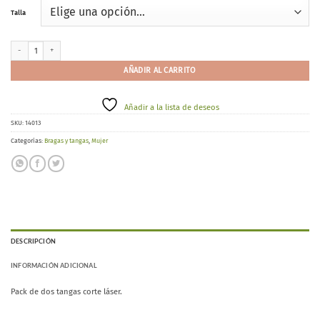
Talla
KEHAT 3305 cantidad
AÑADIR AL CARRITO
Añadir a la lista de deseos
SKU:
14013
Categorías:
Bragas y tangas
,
Mujer
DESCRIPCIÓN
INFORMACIÓN ADICIONAL
Pack de dos tangas corte láser.