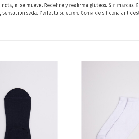
 nota, ni se mueve. Redefine y reafirma glúteos. Sin marcas.
sensación seda. Perfecta sujeción. Goma de silicona antidesli
Añadir
a la
lista
de
deseos