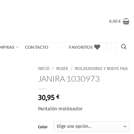
0,00
€
MPRAS
CONTACTO
FAVORITOS
INICIO
/
MUJER
/
MOLDEADORAS Y BODYS FAJA
JANIRA 1030973
Añadir
a la
lista
30,95
€
de
deseos
Pantalón moldeador
Color