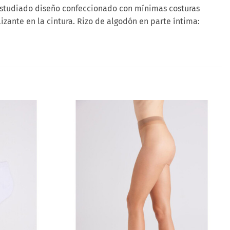
 Estudiado diseño confeccionado con mínimas costuras
zante en la cintura. Rizo de algodón en parte íntima:
Añadir
Añadir
a la
a la
lista
lista
de
de
deseos
deseos