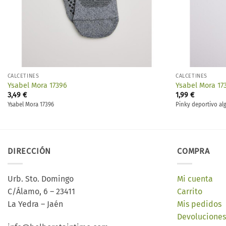
CALCETINES
CALCETINES
Ysabel Mora 17396
Ysabel Mora 17
3,49
€
1,99
€
Ysabel Mora 17396
Pinky deportivo a
DIRECCIÓN
COMPRA
Urb. Sto. Domingo
Mi cuenta
C/Álamo, 6 – 23411
Carrito
La Yedra – Jaén
Mis pedidos
Devoluciones