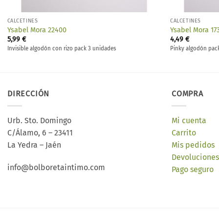
CALCETINES
CALCETINES
Ysabel Mora 22400
Ysabel Mora 17
5,99
€
4,49
€
Invisible algodón con rizo pack 3 unidades
Pinky algodón pac
DIRECCIÓN
COMPRA
Urb. Sto. Domingo
Mi cuenta
C/Álamo, 6 – 23411
Carrito
La Yedra – Jaén
Mis pedidos
Devoluciones
info@bolboretaintimo.com
Pago seguro