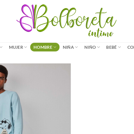
MUJER
HOMBRE
NIÑA
NIÑO
BEBÉ
CO
Añadir
a la
lista
de
deseos