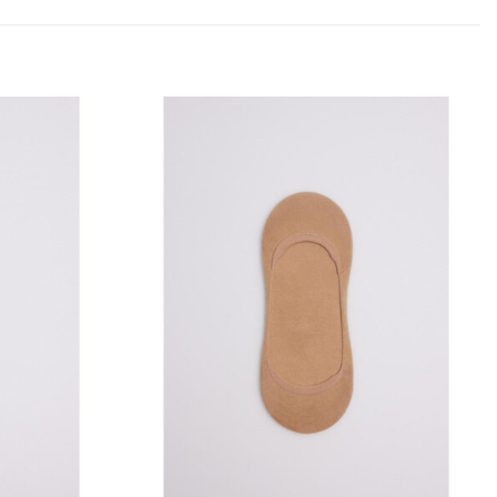
Añadir
Añadir
a la
a la
lista
lista
de
de
deseos
deseos