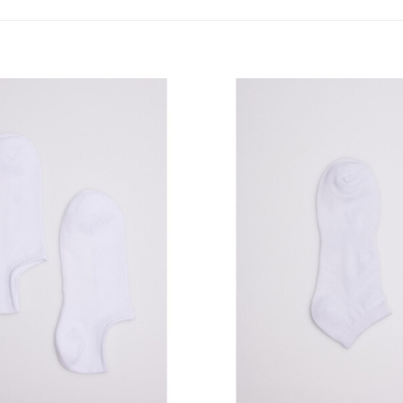
Añadir
a la
lista
de
deseos